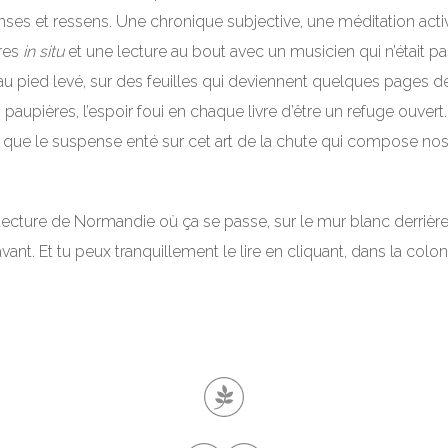
ses et ressens. Une chronique subjective, une méditation active
vres
in situ
et une lecture au bout avec un musicien qui n’était pa
 au pied levé, sur des feuilles qui deviennent quelques pages de
aupières, l’espoir foui en chaque livre d’être un refuge ouvert.
 que le suspense enté sur cet art de la chute qui compose nos 
itecture de Normandie où ça se passe, sur le mur blanc derrière 
avant. Et tu peux tranquillement le lire en cliquant, dans la co