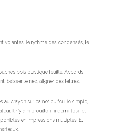
sont volantes, le rythme des condensés, le
ouches bois plastique feuille. Accords
baisser le nez, aligner des lettres.
s au crayon sur carnet ou feuille simple,
ur. Il n’y a ni brouillon ni demi-tour, et
sponibles en impressions multiples. Et
 marteaux.