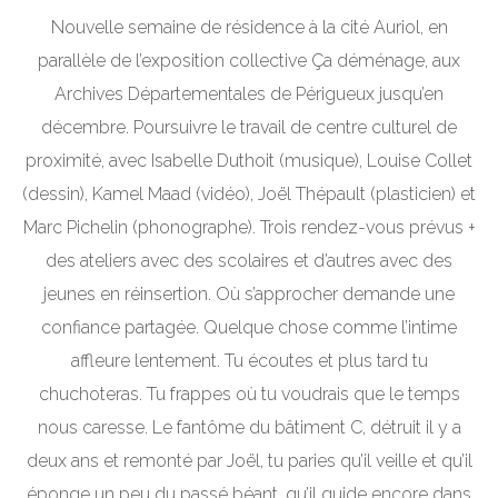
Nouvelle semaine de résidence à la cité Auriol, en
parallèle de l’exposition collective Ça déménage, aux
Archives Départementales de Périgueux jusqu’en
décembre. Poursuivre le travail de centre culturel de
proximité, avec Isabelle Duthoit (musique), Louise Collet
(dessin), Kamel Maad (vidéo), Joël Thépault (plasticien) et
Marc Pichelin (phonographe). Trois rendez-vous prévus +
des ateliers avec des scolaires et d’autres avec des
jeunes en réinsertion. Où s’approcher demande une
confiance partagée. Quelque chose comme l’intime
affleure lentement. Tu écoutes et plus tard tu
chuchoteras. Tu frappes où tu voudrais que le temps
nous caresse. Le fantôme du bâtiment C, détruit il y a
deux ans et remonté par Joël, tu paries qu’il veille et qu’il
éponge un peu du passé béant, qu’il guide encore dans