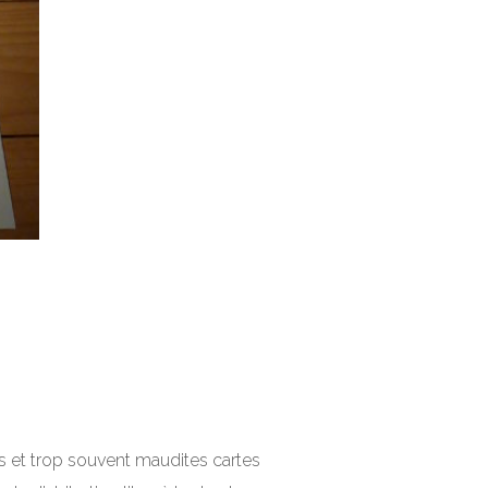
es et trop souvent maudites cartes