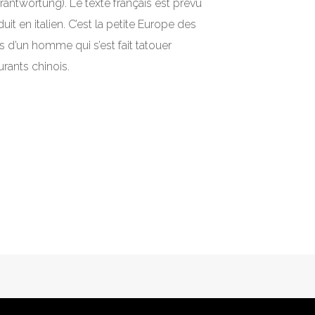
rantwortung). Le texte français est prévu
it en italien. C’est la petite Europe des
s d’un homme qui s’est fait tatouer
rants chinois.