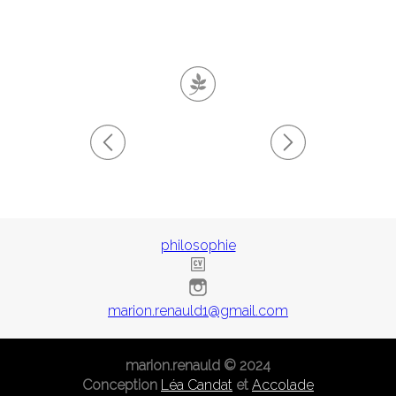
philosophie
marion.renauld1@gmail.com
marion.renauld © 2024
Conception
Léa Candat
et
Accolade