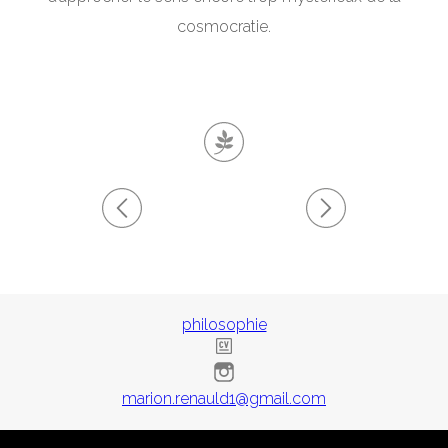
cosmocratie.
philosophie
marion.renauld1@gmail.com