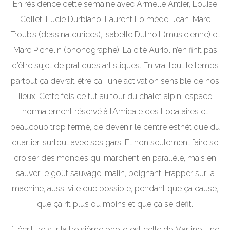
En résidence cette semaine avec Armelle Antier, Louise
Collet, Lucie Durbiano, Laurent Lolmède, Jean-Marc
Troub’s (dessinateurices), Isabelle Duthoit (musicienne) et
Marc Pichelin (phonographe). La cité Auriol n’en finit pas
d’être sujet de pratiques artistiques. En vrai tout le temps
partout ça devrait être ça : une activation sensible de nos
lieux. Cette fois ce fut au tour du chalet alpin, espace
normalement réservé à l’Amicale des Locataires et
beaucoup trop fermé, de devenir le centre esthétique du
quartier, surtout avec ses gars. Et non seulement faire se
croiser des mondes qui marchent en parallèle, mais en
sauver le goût sauvage, malin, poignant. Frapper sur la
machine, aussi vite que possible, pendant que ça cause,
que ça rit plus ou moins et que ça se défit.
[L’écriture sur la troisième photo est celle de Martine, une